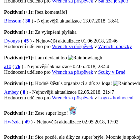
Hodnocení uděleno pro
Wrench za příspěvek
v
Sandža je zpět!
Pozitivní (+1):
[bez komentáře]
Blossom
(
30
) - Nejnovější aktualizace 13.07.2018, 18:41
Pozitivní (+1):
Za vylepšení plyšáka
Dyonys
(
45
) - Nejnovější aktualizace 01.06.2018, 20:46
Hodnocení uděleno pro
Wrench za příspěvek
v
Wrench_obrázky
Pozitivní (+1):
I am deviant too
a10
(
76
) - Nejnovější aktualizace 02.05.2018, 23:54
Hodnocení uděleno pro
Wrench za příspěvek
v
Scuky v Brně
Pozitivní (+1):
Hodně štěstí s organizací a dík za loga!
Ambey
(
8
) - Nejnovější aktualizace 02.05.2018, 21:47
Hodnocení uděleno pro
Wrench za příspěvek
v
Logo - hodnoceni
Pozitivní (+1):
Zase super logo!
Hwězda
(
49
) - Nejnovější aktualizace 02.05.2018, 17:02
Pozitivní (+1):
Sice pozdě, ale díky za super brýle, Moonie je spoko