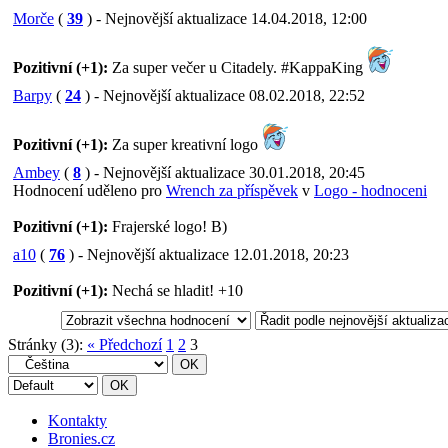
Morče
(
39
) - Nejnovější aktualizace 14.04.2018, 12:00
Pozitivní (+1):
Za super večer u Citadely. #KappaKing
Barpy
(
24
) - Nejnovější aktualizace 08.02.2018, 22:52
Pozitivní (+1):
Za super kreativní logo
Ambey
(
8
) - Nejnovější aktualizace 30.01.2018, 20:45
Hodnocení uděleno pro
Wrench za příspěvek
v
Logo - hodnoceni
Pozitivní (+1):
Frajerské logo! B)
a10
(
76
) - Nejnovější aktualizace 12.01.2018, 20:23
Pozitivní (+1):
Nechá se hladit! +10
Stránky (3):
« Předchozí
1
2
3
Kontakty
Bronies.cz