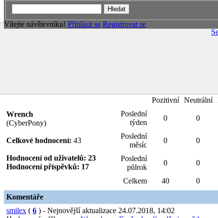
Vítejte návštevníku!
Přihlásit se
Registrovat se
S
Bronies.cz
›
Profil uživatele Wrench
Zpráva o hodnoceních
Zpráva o hodnocení pro Wrench
Celkem
Pozitivní
Neutrální
Poslední
Wrench
0
0
týden
(CyberPony)
Poslední
Celkové hodnocení:
43
0
0
měsíc
Hodnocení od uživatelů: 23
Poslední
0
0
Hodnocení příspěvků: 17
půlrok
Celkem
40
0
Komentáře
smilex
(
6
) - Nejnovější aktualizace 24.07.2018, 14:02