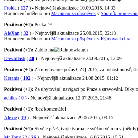
Frolda
(
127
) - Nejnovější aktualizace 10.09.2015, 14:33
Hodnocení uděleno pro
Mácaman za příspěvek
v
Sborník bronies aut
Pozitivní (+1):
Pecka ^^
AleXan
(
32
) - Nejnovější aktualizace 25.08.2015, 22:18
Hodnocení uděleno pro
Mácaman za příspěvek
v
Rýmovacia hra.
Pozitivní (+1):
Zabilo ma
Dawnflash
(
40
) - Nejnovější aktualizace 24.08.2015, 12:09
Pozitivní (+1):
Za ubytovanie počas CZQ 2015, za pohostinnosť, šte
Keranis
(
102
) - Nejnovější aktualizace 24.08.2015, 01:12
Pozitivní (+1):
Za ubytování, navigaci po Praze a stravování. Díky t
achiles
(
0
) - Nejnovější aktualizace 12.07.2015, 21:46
Pozitivní (+1):
[bez komentáře]
Alexie
(
19
) - Nejnovější aktualizace 29.06.2015, 09:15
Pozitivní (+1):
Skvěle píšeš, tvoje tvorba je svěžím větrem v (někdy) 
Mr.Tony 22
(
26
) - Nejnovější aktualizace 16.06.2015, 15:51