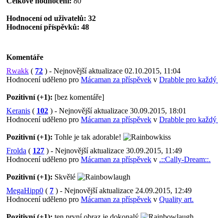
Celkové hodnocení:
80
Hodnocení od uživatelů: 32
Hodnocení příspěvků: 48
Komentáře
Rwakk
(
72
) - Nejnovější aktualizace 02.10.2015, 11:04
Hodnocení uděleno pro
Mácaman za příspěvek
v
Drabble pro každý
Pozitivní (+1):
[bez komentáře]
Keranis
(
102
) - Nejnovější aktualizace 30.09.2015, 18:01
Hodnocení uděleno pro
Mácaman za příspěvek
v
Drabble pro každý
Pozitivní (+1):
Tohle je tak adorable!
Frolda
(
127
) - Nejnovější aktualizace 30.09.2015, 11:49
Hodnocení uděleno pro
Mácaman za příspěvek
v
.::Cally-Dream::.
Pozitivní (+1):
Skvělé
MegaHipp0
(
7
) - Nejnovější aktualizace 24.09.2015, 12:49
Hodnocení uděleno pro
Mácaman za příspěvek
v
Quality art.
Pozitivní (+1):
ten první obraz je dokonalý