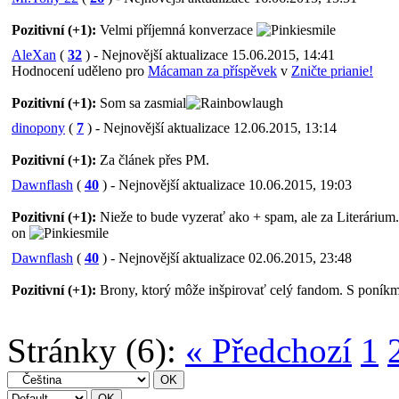
Pozitivní (+1):
Velmi příjemná konverzace
AleXan
(
32
) - Nejnovější aktualizace 15.06.2015, 14:41
Hodnocení uděleno pro
Mácaman za příspěvek
v
Zničte prianie!
Pozitivní (+1):
Som sa zasmial
dinopony
(
7
) - Nejnovější aktualizace 12.06.2015, 13:14
Pozitivní (+1):
Za článek přes PM.
Dawnflash
(
40
) - Nejnovější aktualizace 10.06.2015, 19:03
Pozitivní (+1):
Nieže to bude vyzerať ako + spam, ale za Literárium.
on
Dawnflash
(
40
) - Nejnovější aktualizace 02.06.2015, 23:48
Pozitivní (+1):
Brony, ktorý môže inšpirovať celý fandom. S poníkm
Stránky (6):
« Předchozí
1